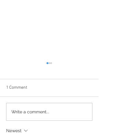
Heroica
1 Comment
Rebecca Gold Se
Write a comment...
Trailer
Newest